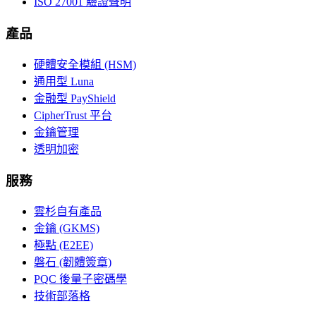
ISO 27001 驗證聲明
產品
硬體安全模組 (HSM)
通用型 Luna
金融型 PayShield
CipherTrust 平台
金鑰管理
透明加密
服務
雲杉自有產品
金鑰 (GKMS)
極點 (E2EE)
磐石 (韌體簽章)
PQC 後量子密碼學
技術部落格