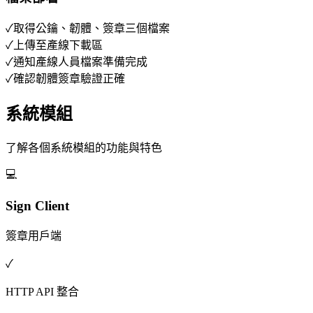
✓
取得公鑰、韌體、簽章三個檔案
✓
上傳至產線下載區
✓
通知產線人員檔案準備完成
✓
確認韌體簽章驗證正確
系統模組
了解各個系統模組的功能與特色
💻
Sign Client
簽章用戶端
✓
HTTP API 整合