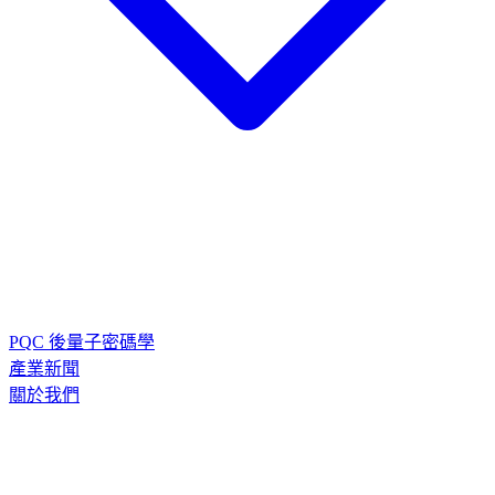
金曜 (通用金鑰管理)
極點 (點對點加密)
密雲 (加密API服務)
該
隱 (代碼雲服務)
磐石 (軟韌體簽章)
易簽 (產線韌體簽章)
PQC 後量子密碼學
產業新聞
關於我們