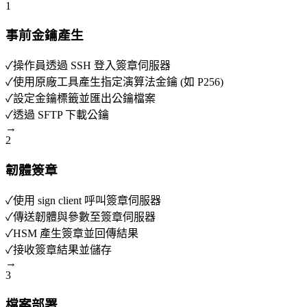
1
事前金鑰產生
✓
操作員透過 SSH 登入簽章伺服器
✓
使用原廠工具產生指定演算法金鑰 (如 P256)
✓
設定金鑰標籤並匯出公鑰檔案
✓
透過 SFTP 下載公鑰
→
2
韌體簽章
✓
使用 sign client 呼叫簽章伺服器
✓
傳送韌體與參數至簽章伺服器
✓
HSM 產生簽章並回傳結果
✓
接收簽章結果並儲存
→
3
檔案部署