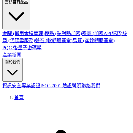
雲杉自有產品
金曜 (通用金鑰管理)
極點 (點對點加密)
密雲 (加密API服務)
該
隱 (代碼雲服務)
磐石 (軟韌體簽章)
易簽 (產線韌體簽章)
PQC 後量子密碼學
產業新聞
關於我們
資訊安全專業認證
ISO 27001 驗證聲明
聯絡我們
首頁