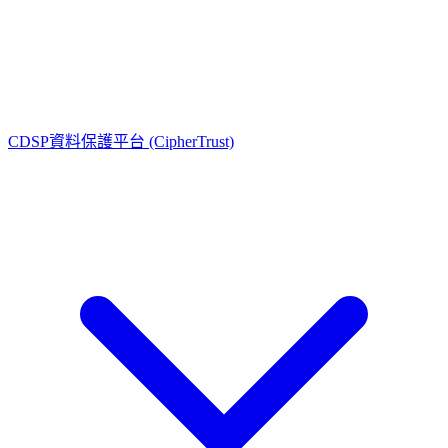
通用型 (Luna)
開發型 (ProtectServer)
金融型 (PayShield)
CDSP資料保護平台 (CipherTrust)