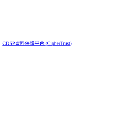
通用型 (Luna)
開發型 (ProtectServer)
金融型 (PayShield)
CDSP資料保護平台 (CipherTrust)