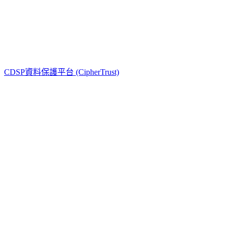
通用型 (Luna)
開發型 (ProtectServer)
金融型 (PayShield)
CDSP資料保護平台 (CipherTrust)