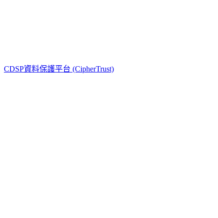
通用型 (Luna)
開發型 (ProtectServer)
金融型 (PayShield)
CDSP資料保護平台 (CipherTrust)